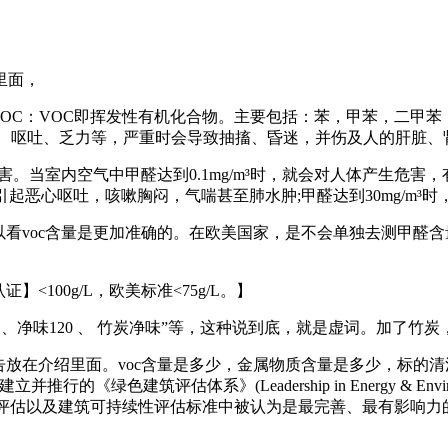
里面，
C：VOC即挥发性有机化合物。主要包括：苯，甲苯，二甲苯，
、呕吐、乏力等，严重时会导致抽搐、昏迷，并伤及人的肝脏、
内空气中甲醛达到0.1mg/m³时，就会对人体产生危害，有异味
可引起恶心呕吐，咳嗽胸闷，气喘甚至肺水肿;甲醛达到30mg/m³
voc含量是更加准确的。在欧美国家，是不会单独去测甲醛含
<100g/L，欧美标准<75g/L。】
净味120 、 竹炭净味”等，这种说到底，就是虚词。加了竹炭
在介绍里面。voc含量是多少，金属物质含量是多少，标的清清
体系》(Leadership in Energy & Environmental D
筑评估以及建筑可持续性评估标准中被认为是最完善、最有影响力