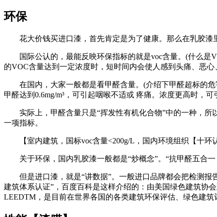
环保
花大价钱买进口漆，首先肯定是为了健康。那么在乳胶漆
国际公认的，最能反映环保指标的就是voc含量。(什么是VO
的VOC含量达到一定浓度时，短时间内会使人感到头痛、恶心
在国内，大家一般都是看甲醛含量。(介绍下甲醛超标的危害。当室
甲醛达到0.6mg/m³，可引起咽喉不适或 疼痛。浓度更高时，
实际上，甲醛含量只是“挥发性有机化合物”中的一种，所以看
一项指标。
【室内建筑，国标voc含量<200g/L，国内环境组织【十环认证】
关于环保，国内乳胶漆一般都是“炒概念”。“抗甲醛五合一 、
但是进口漆，就是“讲数据”。一般进口品牌都会把检测报告放
建筑体系认证”，百度百科是这样介绍的：由美国绿色建筑协会建立并推行的《绿色建筑评估
LEEDTM，是目前在世界各国的各类建筑环保评估、绿色建