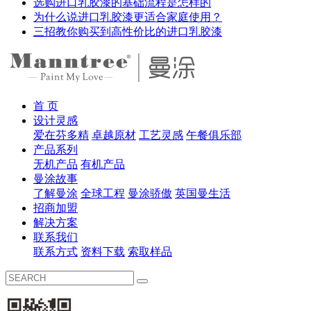
选购进口乳胶漆的基础流程是怎样的
为什么说进口乳胶漆更适合家庭使用？
三招教你购买到高性价比的进口乳胶漆
首 页
设计灵感
爱在芬多精
卓越原材
工艺灵感
午餐俱乐部
产品系列
无机产品
有机产品
曼涂故事
了解曼涂
全球工程
曼涂骄傲
英国曼生活
招商加盟
解决方案
联系我们
联系方式
资料下载
索取样品