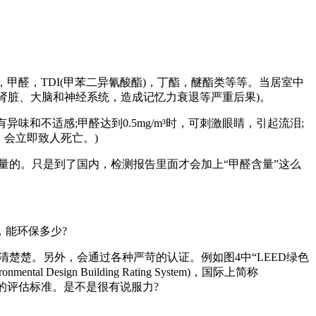
甲醛，TDI(甲苯二异氰酸酯)，丁酯，醚酯类等等。当居室中
肾脏、大脑和神经系统，造成记忆力衰退等严重后果)。
和不适感;甲醛达到0.5mg/m³时，可刺激眼睛，引起流泪;
时，会立即致人死亡。)
量的。只是到了国内，检测报告里面才会加上“甲醛含量”这么
，能环保多少?
楚楚。另外，会通过各种严苛的认证。例如图4中“LEED绿色
esign Building Rating System)，国际上简称
的评估标准。是不是很有说服力?