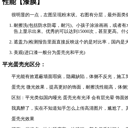
性能【漆膜】
很明显的一点，左图呈现粉末状。右图有分层，最外面类似
耐擦洗(包括防水防霉，耐污)。小孩子涂涂画画，或者有
告上显示出来。优秀的可以达到15000次，甚至更高。什
遮盖力(检测报告里面直接反映这个的是对比率，国内是大
美观(进口漆一般分为蛋壳光和平光)
平光蛋壳光区分：
平光能有效遮蔽墙面瑕疵，隐藏缺陷，体侧不反光，施工
蛋壳光 微光效果，提高更好的饰面，耐擦洗性能高，体侧
区别：平光类似国内哑光 蛋壳光有光泽 会有层光晕 饰面效
我真醉了，实在不知道知乎怎么上传高清图片，尴尬了。其
蛋壳光效果