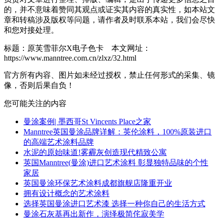
的，并不意味着赞同其观点或证实其内容的真实性，如本站文
章和转稿涉及版权等问题，请作者及时联系本站，我们会尽快
和您对接处理。
标题：原芙雪菲尔X电子色卡 本文网址：
https://www.manntree.com.cn/zlxz/32.html
官方所有内容、图片如未经过授权，禁止任何形式的采集、镜
像，否则后果自负！
您可能关注的内容
曼涂案例| 墨西哥St Vincents Place之家
Manntree英国曼涂品牌详解：英伦涂料，100%原装进口
的高端艺术涂料品牌
水泥的原始味道!雾霾灰创造现代精致公寓
英国Manntree(曼涂)进口艺术涂料 彰显独特品味的个性
家居
英国曼涂环保艺术涂料成都旗舰店隆重开业
拥有设计概念的艺术涂料
选择英国曼涂进口艺术漆 选择一种你自己的生活方式
曼涂石灰基再出新作，演绎极简侘寂美学